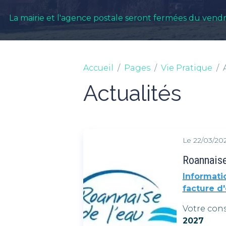
La mairie et l'agence postale seront fermées du vend
Accueil
Pages
Vie Pratique
Actualités
Le 22/03/20
Roannais
In
formati
facture d
Votre con
2027