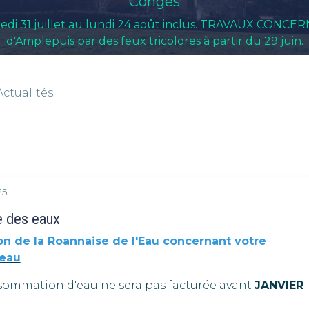
Congés
redi 31 juillet au lundi 24 août inclus. TRAVAUX CONCE
d'Amplepuis par des feux tricolores à partir du 29 juin.
Actualités
25
e des eaux
on de la Roannaise de l'Eau concernant votre
'eau
sommation d'eau ne sera pas facturée avant
JANVIER