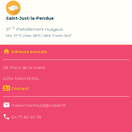
Saint-Just-la-Pendue
°C
27
Partiellement nuageux
Min: 27 °C | Max: 28 °C | Vent: 11 kmh 342°
Adresse postale
28 Place de la mairie
42114 MACHEZAL
Contact
mairie.machezal@copler.fr
04 77 62 40 35