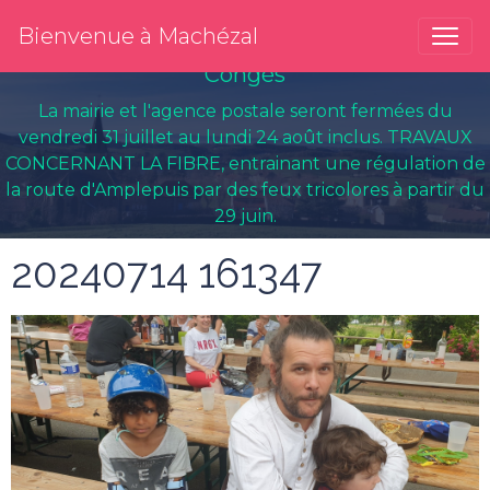
Bienvenue à Machézal
Congés
La mairie et l'agence postale seront fermées du
vendredi 31 juillet au lundi 24 août inclus. TRAVAUX
CONCERNANT LA FIBRE, entrainant une régulation de
la route d'Amplepuis par des feux tricolores à partir du
29 juin.
20240714 161347