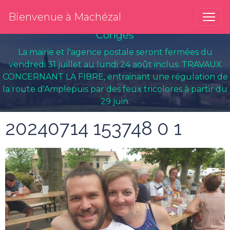
Bienvenue à Machézal
Congés
La mairie et l'agence postale seront fermées du
vendredi 31 juillet au lundi 24 août inclus. TRAVAUX
CONCERNANT LA FIBRE, entrainant une régulation de
la route d'Amplepuis par des feux tricolores à partir du
29 juin.
20240714 153748 0 1