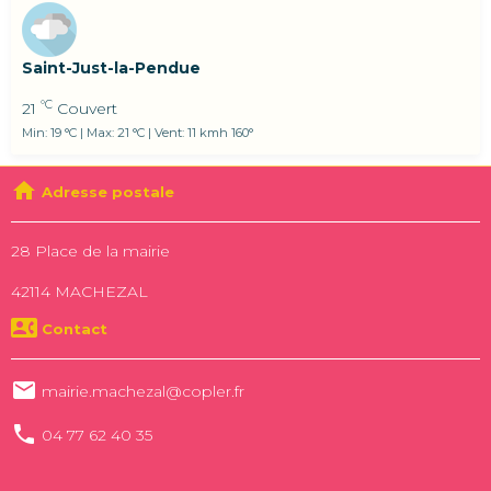
Saint-Just-la-Pendue
°C
21
Couvert
Min: 19 °C | Max: 21 °C | Vent: 11 kmh 160°
Adresse postale
28 Place de la mairie
42114 MACHEZAL
Contact
mairie.machezal@copler.fr
04 77 62 40 35