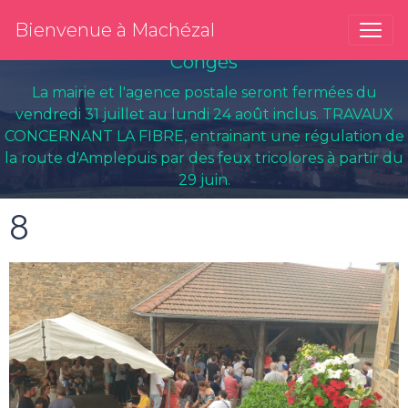
Bienvenue à Machézal
Congés
La mairie et l'agence postale seront fermées du
vendredi 31 juillet au lundi 24 août inclus. TRAVAUX
CONCERNANT LA FIBRE, entrainant une régulation de
la route d'Amplepuis par des feux tricolores à partir du
29 juin.
8