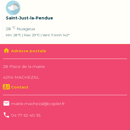
Saint-Just-la-Pendue
°C
28
Nuageux
Min: 28 °C | Max: 29 °C | Vent: 11 kmh 142°
Adresse postale
28 Place de la mairie
42114 MACHEZAL
Contact
mairie.machezal@copler.fr
04 77 62 40 35